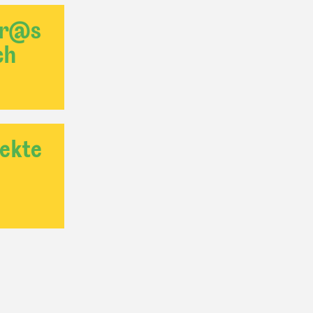
er@s
ch
ekte