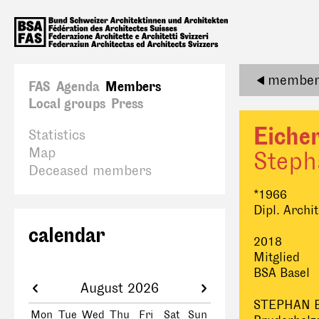
member 
FAS
Agenda
Members
Local groups
Press
Eiche
Statistics
Map
Steph
Deceased members
*1966
Dipl. Archi
calendar
2018
Mitglied
BSA Basel
August 2026
STEPHAN E
Mon
Tue
Wed
Thu
Fri
Sat
Sun