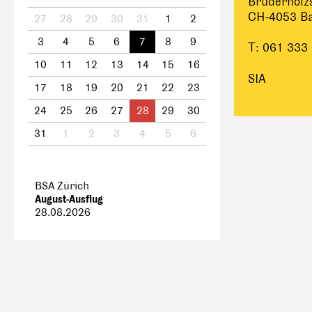
Bruderholz
CH-4053 Ba
27
28
29
30
31
1
2
3
4
5
6
7
8
9
T: 061 333
10
11
12
13
14
15
16
SIA
17
18
19
20
21
22
23
24
25
26
27
28
29
30
31
1
2
3
4
5
6
BSA Zürich
August-Ausflug
28.08.2026