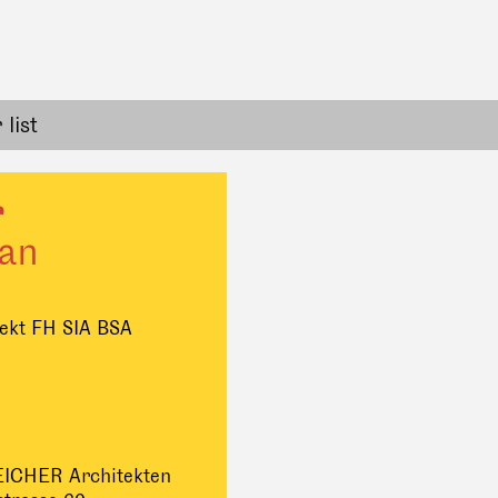
list
r
an
tekt FH SIA BSA
ICHER Architekten