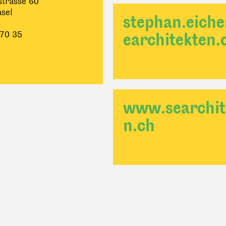
strasse 60
sel
stephan.eich
 70 35
earchitekten.
www.searchit
n.ch