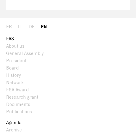
FR
IT
DE
EN
FAS
About us
General Assembly
President
Board
History
Network
FSA Award
Research grant
Documents
Publications
Agenda
Archive