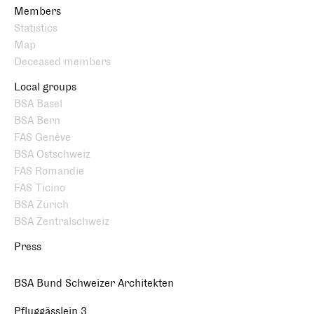
Members
Statistics
Map
Deceased members
Local groups
BSA Basel
BSA Bern
FAS Genève
BSA Ostschweiz
FAS Romandie
FAS Ticino
BSA Zürich
BSA Zentralschweiz
Press
BSA Bund Schweizer Architekten
Pfluggässlein 3