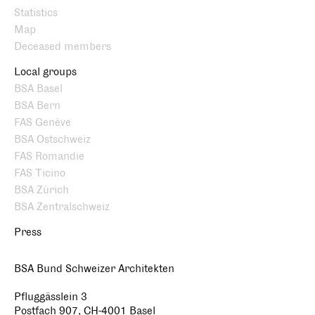
Statistics
Map
Deceased members
Local groups
BSA Basel
BSA Bern
FAS Genève
BSA Ostschweiz
FAS Romandie
FAS Ticino
BSA Zürich
BSA Zentralschweiz
Press
BSA Bund Schweizer Architekten
Pfluggässlein 3
Postfach 907, CH-4001 Basel