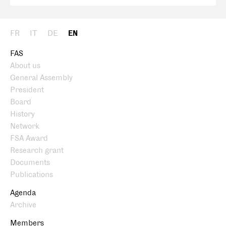
FR
IT
DE
EN
FAS
About us
General Assembly
President
Board
History
Network
FSA Award
Research grant
Documents
Publications
Agenda
Archive
Members