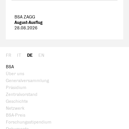
BSA ZAGG
August-Ausflug
28.08.2026
FR
IT
DE
EN
BSA
Über uns
Generalversammlung
Präsidium
Zentralvorstand
Geschichte
Netzwerk
BSA-Preis
Forschungsstipendium