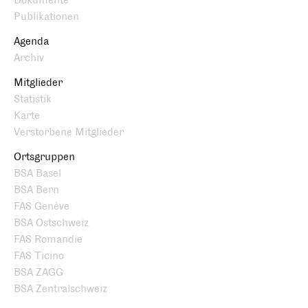
Dokumente
Publikationen
Agenda
Archiv
Mitglieder
Statistik
Karte
Verstorbene Mitglieder
Ortsgruppen
BSA Basel
BSA Bern
FAS Genève
BSA Ostschweiz
FAS Romandie
FAS Ticino
BSA ZAGG
BSA Zentralschweiz