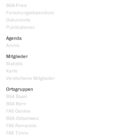
BSA-Preis
Forschungsstipendium
Dokumente
Publikationen
Agenda
Archiv
Mitglieder
Statistik
Karte
Verstorbene Mitglieder
Ortsgruppen
BSA Basel
BSA Bern
FAS Genève
BSA Ostschweiz
FAS Romandie
FAS Ticino