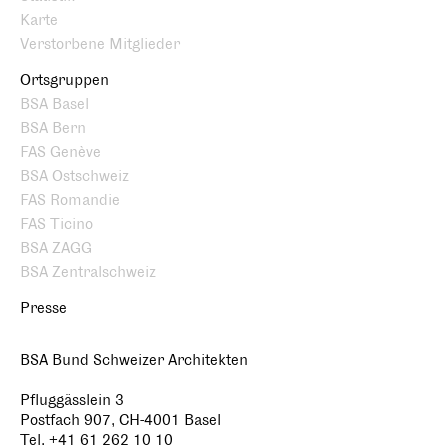
Karte
Verstorbene Mitglieder
Ortsgruppen
BSA Basel
BSA Bern
FAS Genève
BSA Ostschweiz
FAS Romandie
FAS Ticino
BSA ZAGG
BSA Zentralschweiz
Presse
BSA Bund Schweizer Architekten
Pfluggässlein 3
Postfach 907, CH-4001 Basel
Tel. +41 61 262 10 10