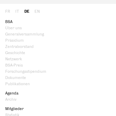
FR
IT
DE
EN
BSA
Über uns
Generalversammlung
Präsidium
Zentralvorstand
Geschichte
Netzwerk
BSA-Preis
Forschungsstipendium
Dokumente
Publikationen
Agenda
Archiv
Mitglieder
Statistik