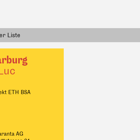
er Liste
arburg
Luc
tekt ETH BSA
aranta AG