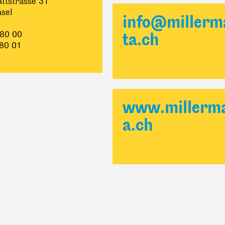
ttstrasse 31
sel
info@millerm
 80 00
ta.ch
 80 01
www.millerm
a.ch