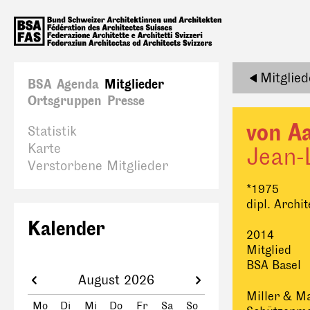
Mitglied
BSA
Agenda
Mitglieder
Ortsgruppen
Presse
von A
Statistik
Karte
Jean-
Verstorbene Mitglieder
*1975
dipl. Archi
Kalender
2014
Mitglied
BSA Basel
August 2026
Miller & M
Mo
Di
Mi
Do
Fr
Sa
So