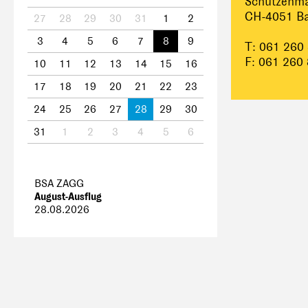
Schützenma
CH-4051 Ba
27
28
29
30
31
1
2
3
4
5
6
7
8
9
T: 061 260
F: 061 260
10
11
12
13
14
15
16
17
18
19
20
21
22
23
24
25
26
27
28
29
30
31
1
2
3
4
5
6
BSA ZAGG
August-Ausflug
28.08.2026