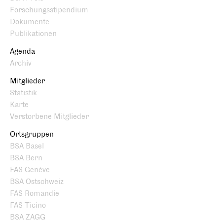
Forschungsstipendium
Dokumente
Publikationen
Agenda
Archiv
Mitglieder
Statistik
Karte
Verstorbene Mitglieder
Ortsgruppen
BSA Basel
BSA Bern
FAS Genève
BSA Ostschweiz
FAS Romandie
FAS Ticino
BSA ZAGG