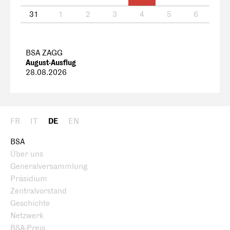
31
1
2
3
4
5
6
BSA ZAGG
August-Ausflug
28.08.2026
FR
IT
DE
EN
BSA
Über uns
Generalversammlung
Präsidium
Zentralvorstand
Geschichte
Netzwerk
BSA-Preis