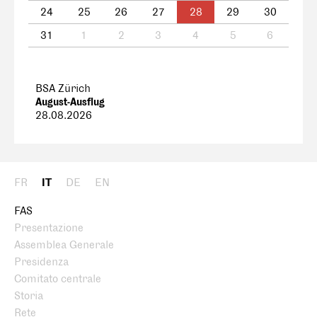
24
25
26
27
28
29
30
31
1
2
3
4
5
6
BSA Zürich
August-Ausflug
28.08.2026
FR
IT
DE
EN
FAS
Presentazione
Assemblea Generale
Presidenza
Comitato centrale
Storia
Rete