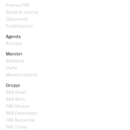
Premio FAS
Borsa di ricerca
Documenti
Pubblicazioni
Agenda
Archivio
Membri
Statistica
Carta
Membri defunti
Gruppi
BSA Basel
BSA Bern
FAS Genève
BSA Ostschweiz
FAS Romandie
FAS Ticino