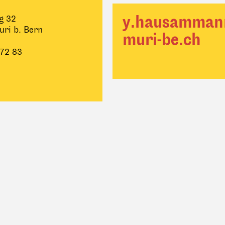
y.hausamma
g 32
ri b. Bern
muri-be.ch
 72 83