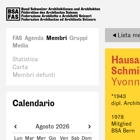
Lista m
FAS
Agenda
Membri
Gruppi
Media
Haus
Statistica
Carta
Schmi
Membri defunti
Yvonn
*1943
Calendario
dipl. Arch
1978
Mitglied
Agosto 2026
BSA Bern
Lun
Mar
Mer
Gio
Ven
Sab
Dom