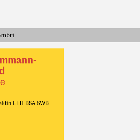
embri
ammann-
d
e
itektin ETH BSA SWB