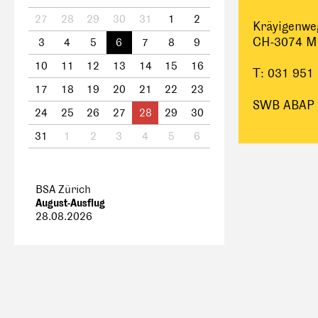
27
28
29
30
31
1
2
Kräyigenwe
CH-3074 Mu
3
4
5
6
7
8
9
10
11
12
13
14
15
16
T: 031 951
17
18
19
20
21
22
23
SWB ABAP
24
25
26
27
28
29
30
31
1
2
3
4
5
6
BSA Zürich
August-Ausflug
28.08.2026