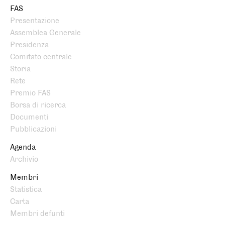
FAS
Presentazione
Assemblea Generale
Presidenza
Comitato centrale
Storia
Rete
Premio FAS
Borsa di ricerca
Documenti
Pubblicazioni
Agenda
Archivio
Membri
Statistica
Carta
Membri defunti