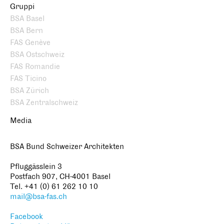
Gruppi
BSA Basel
BSA Bern
FAS Genève
BSA Ostschweiz
FAS Romandie
FAS Ticino
BSA Zürich
BSA Zentralschweiz
Media
BSA Bund Schweizer Architekten
Pfluggässlein 3
Postfach 907, CH-4001 Basel
Tel. +41 (0) 61 262 10 10
mail@bsa-fas.ch
Facebook