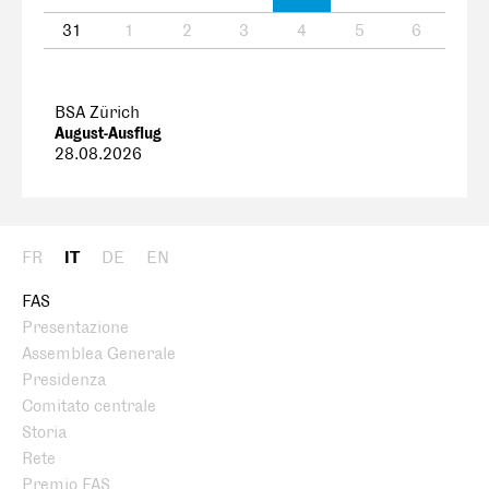
31
1
2
3
4
5
6
BSA Zürich
August-Ausflug
28.08.2026
FR
IT
DE
EN
FAS
Presentazione
Assemblea Generale
Presidenza
Comitato centrale
Storia
Rete
Premio FAS