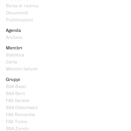
Borsa di ricerca
Documenti
Pubblicazioni
Agenda
Archivio
Membri
Statistica
Carta
Membri defunti
Gruppi
BSA Basel
BSA Bern
FAS Genève
BSA Ostschweiz
FAS Romandie
FAS Ticino
BSA Zürich