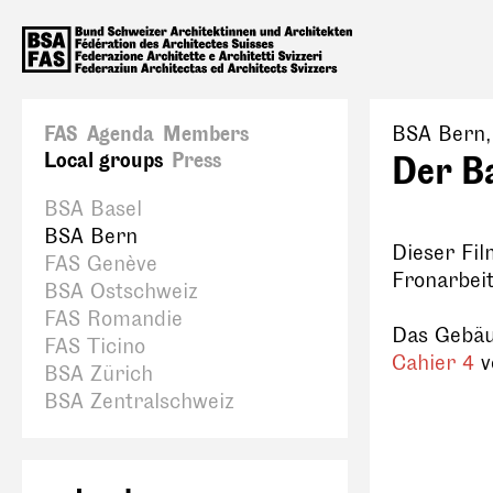
FAS
Agenda
Members
BSA Bern
Local groups
Press
Der B
BSA Basel
BSA Bern
Dieser Fil
FAS Genève
Fronarbeit
BSA Ostschweiz
FAS Romandie
Das Gebäu
FAS Ticino
Cahier 4
v
BSA Zürich
BSA Zentralschweiz