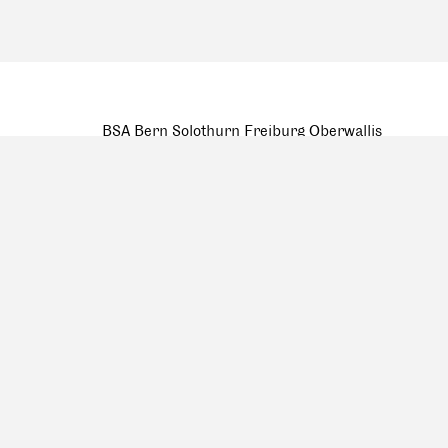
BSA Bern Solothurn Freiburg Oberwallis
Wasserwerkgase 6a, 3011 Bern
mail@bsa-bern.ch