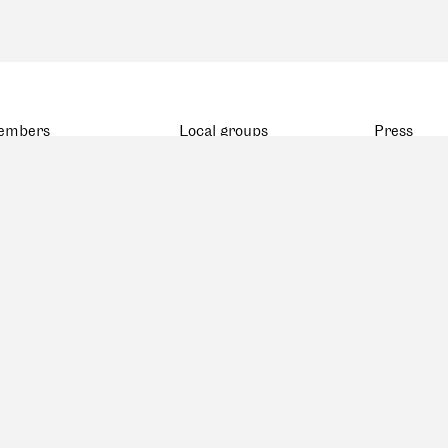
embers
Local groups
Press
atistics
BSA Basel
ap
BSA Bern
eceased members
FAS Genève
BSA Ostschweiz
FAS Romandie
FAS Ticino
BSA Zürich
BSA Zentralschweiz