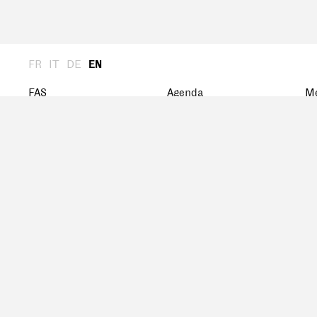
FR
IT
DE
EN
FAS
Agenda
M
About us
Archive
St
General Assembly
M
President
D
Board
History
Network
FSA Award
Research grant
Documents
Publications
Design & Code by:
kong. funktion gestaltung
&
rouxcode