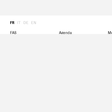
FR
IT
DE
EN
FAS
Agenda
M
Présentation
Archiv
St
Assemblée Générale
Ca
Présidence
M
Comité central
Histoire
Réseau
Prix FAS
Bourse de recherche
Documents
Publications
Design & Code by:
kong. funktion gestaltung
&
rouxcode