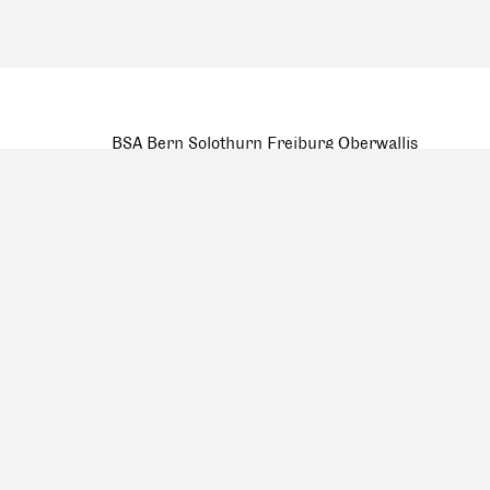
BSA Bern Solothurn Freiburg Oberwallis
Wasserwerkgase 6a, 3011 Bern
mail@bsa-bern.ch