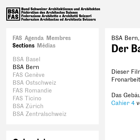
FAS
Agenda
Membres
BSA Bern
Sections
Médias
Der B
BSA Basel
BSA Bern
Dieser Fil
FAS Genève
Fronarbeit
BSA Ostschweiz
FAS Romandie
Das Gebäu
FAS Ticino
Cahier 4
v
BSA Zürich
BSA Zentralschweiz