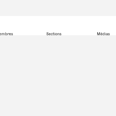
embres
Sections
Médias
atistiques
BSA Basel
rte
BSA Bern
embres décédés
FAS Genève
BSA Ostschweiz
FAS Romandie
FAS Ticino
BSA Zürich
BSA Zentralschweiz