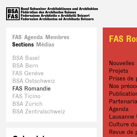
FAS
Agenda
Membres
FAS Ro
Sections
Médias
BSA Basel
Nouvelles
BSA Bern
Projets
FAS Genève
Prises de 
BSA Ostschweiz
Nos préoc
FAS Romandie
Publicatio
FAS Ticino
Partenaria
BSA Zürich
Agenda
BSA Zentralschweiz
Lausanne 
Culture du
Revue de 