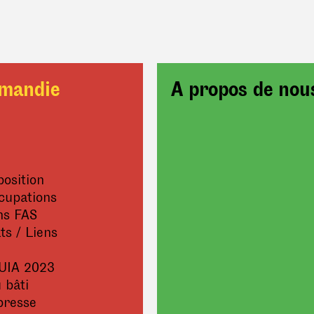
mandie
A propos de nou
position
cupations
ns FAS
ts / Liens
UIA 2023
 bâti
presse