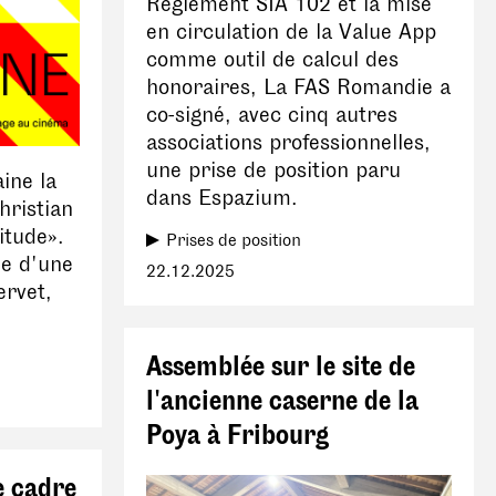
Règlement SIA 102 et la mise
en circulation de la Value App
comme outil de calcul des
honoraires, La FAS Romandie a
co-signé, avec cinq autres
associations professionnelles,
une prise de position paru
ine la
dans Espazium.
hristian
itude».
Prises de position
ie d'une
22.12.2025
ervet,
Assemblée sur le site de
l'ancienne caserne de la
Poya à Fribourg
e cadre