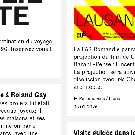
stination du voyage
26. Inscrivez-vous !
La FAS Romandie parra
projection du film de C
Barani «Penser l’incert
La projection sera suiv
discussion avec Iris Ch
architecte.
 à Roland Gay
Partenariats / Liens
es projets lui était
08.02.2026
resque joyeux; il
es maisons et ses
omme on parle
Visite guidée dans l
vants, avec une