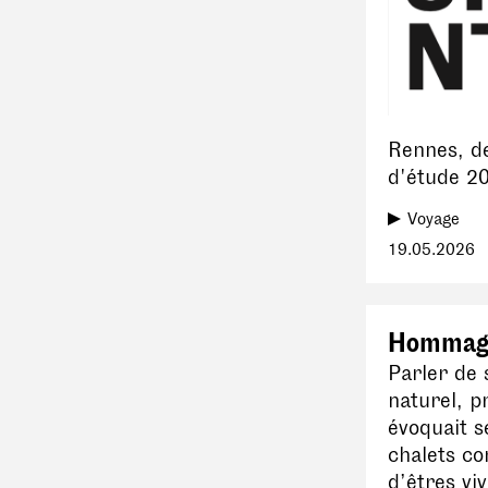
Rennes, de
d'étude 20
Voyage
19.05.2026
Hommage
Parler de s
naturel, p
évoquait s
chalets c
d’êtres vi