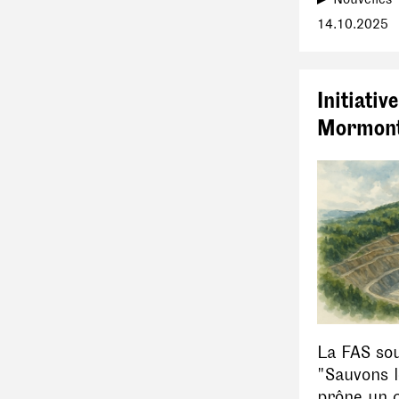
14.10.2025
Initiativ
Mormon
La FAS sout
"Sauvons 
prône un 