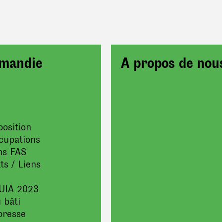
mandie
A propos de nou
position
cupations
ns FAS
ts / Liens
UIA 2023
 bâti
presse