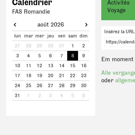
Calendrier
Activités
Voyage
FAS Romandie
août 2026
Insérez la URL
lun
mar
mer
jeu
ven
sam
dim
27
28
29
30
31
1
2
3
4
5
6
7
8
9
Em moment il
10
11
12
13
14
15
16
Alle vergang
17
18
19
20
21
22
23
oder
allgeme
24
25
26
27
28
29
30
31
1
2
3
4
5
6