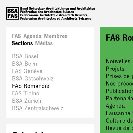
FAS
Agenda
Membres
FAS Ro
Sections
Médias
BSA Basel
Nouvelles
BSA Bern
Projets
FAS Genève
Prises de 
BSA Ostschweiz
Nos préoc
FAS Romandie
Publicatio
FAS Ticino
Partenaria
BSA Zürich
Agenda
BSA Zentralschweiz
Lausanne 
Culture du
Revue de 