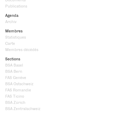
Documents
Publications
Agenda
Archiv
Membres
Statistiques
Carte
Membres décédés
Sections
BSA Basel
BSA Bern
FAS Genève
BSA Ostschweiz
FAS Romandie
FAS Ticino
BSA Zürich
BSA Zentralschweiz