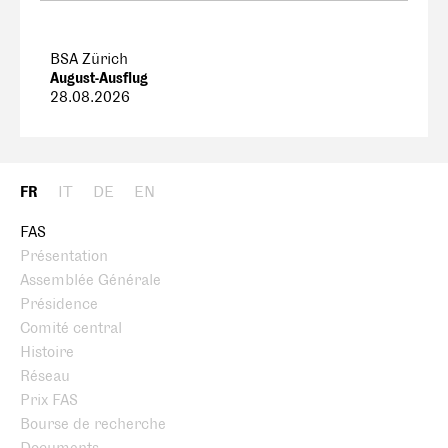
BSA Zürich
August-Ausflug
28.08.2026
FR
IT
DE
EN
FAS
Présentation
Assemblée Générale
Présidence
Comité central
Histoire
Réseau
Prix FAS
Bourse de recherche