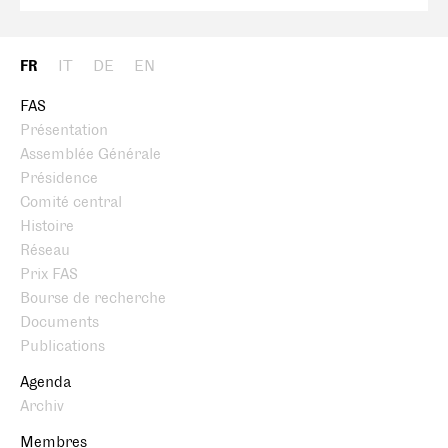
FR
IT
DE
EN
FAS
Présentation
Assemblée Générale
Présidence
Comité central
Histoire
Réseau
Prix FAS
Bourse de recherche
Documents
Publications
Agenda
Archiv
Membres