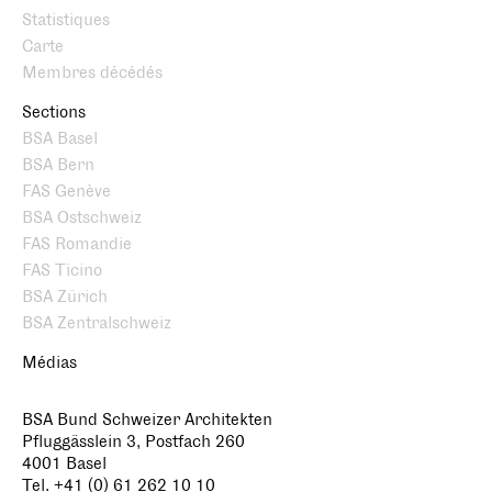
Statistiques
Carte
Membres décédés
Sections
BSA Basel
BSA Bern
FAS Genève
BSA Ostschweiz
FAS Romandie
FAS Ticino
BSA Zürich
BSA Zentralschweiz
Médias
BSA Bund Schweizer Architekten
Pfluggässlein 3, Postfach 260
4001 Basel
Tel. +41 (0) 61 262 10 10