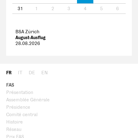
31
1
2
3
4
5
6
BSA Zürich
August-Ausflug
28.08.2026
FR
IT
DE
EN
FAS
Présentation
Assemblée Générale
Présidence
Comité central
Histoire
Réseau
Prix FAS