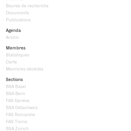
Bourse de recherche
Documents
Publications
Agenda
Archiv
Membres
Statistiques
Carte
Membres décédés
Sections
BSA Basel
BSA Bern
FAS Genève
BSA Ostschweiz
FAS Romandie
FAS Ticino
BSA Zürich