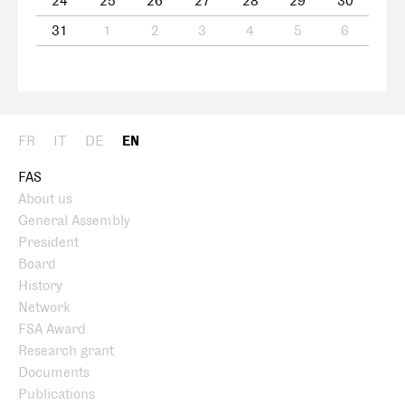
24
25
26
27
28
29
30
31
1
2
3
4
5
6
FR
IT
DE
EN
FAS
About us
General Assembly
President
Board
History
Network
FSA Award
Research grant
Documents
Publications