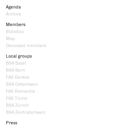
Agenda
Archive
Members
Statistics
Map
Deceased members
Local groups
BSA Basel
BSA Bern
FAS Genève
BSA Ostschweiz
FAS Romandie
FAS Ticino
BSA Zürich
BSA Zentralschweiz
Press