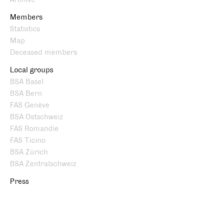
Members
Statistics
Map
Deceased members
Local groups
BSA Basel
BSA Bern
FAS Genève
BSA Ostschweiz
FAS Romandie
FAS Ticino
BSA Zürich
BSA Zentralschweiz
Press