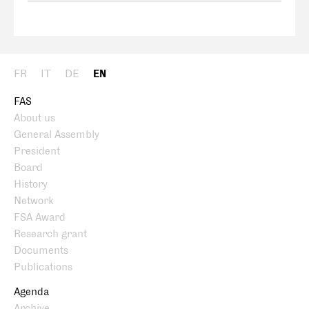
FR
IT
DE
EN
FAS
About us
General Assembly
President
Board
History
Network
FSA Award
Research grant
Documents
Publications
Agenda
Archive