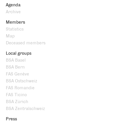
Agenda
Archive
Members
Statistics
Map
Deceased members
Local groups
BSA Basel
BSA Bern
FAS Genève
BSA Ostschweiz
FAS Romandie
FAS Ticino
BSA Zürich
BSA Zentralschweiz
Press