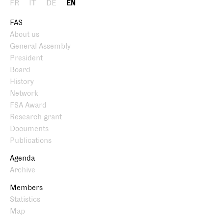
FR
IT
DE
EN
FAS
About us
General Assembly
President
Board
History
Network
FSA Award
Research grant
Documents
Publications
Agenda
Archive
Members
Statistics
Map