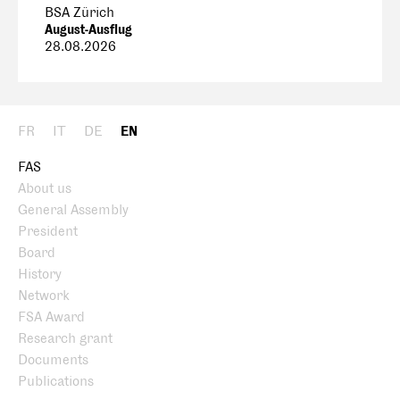
BSA Zürich
August-Ausflug
28.08.2026
FR
IT
DE
EN
FAS
About us
General Assembly
President
Board
History
Network
FSA Award
Research grant
Documents
Publications