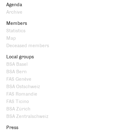
Agenda
Archive
Members
Statistics
Map
Deceased members
Local groups
BSA Basel
BSA Bern
FAS Genève
BSA Ostschweiz
FAS Romandie
FAS Ticino
BSA Zürich
BSA Zentralschweiz
Press