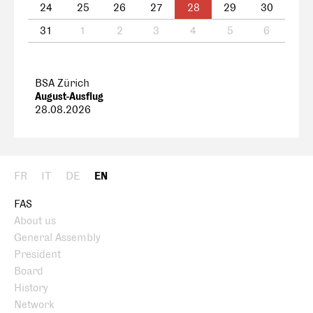
24
25
26
27
28
29
30
31
1
2
3
4
5
6
BSA Zürich
August-Ausflug
28.08.2026
FR
IT
DE
EN
FAS
About us
General Assembly
President
Board
History
Network