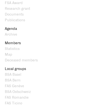
FSA Award
Research grant
Documents
Publications
Agenda
Archive
Members
Statistics
Map
Deceased members
Local groups
BSA Basel
BSA Bern
FAS Genève
BSA Ostschweiz
FAS Romandie
FAS Ticino