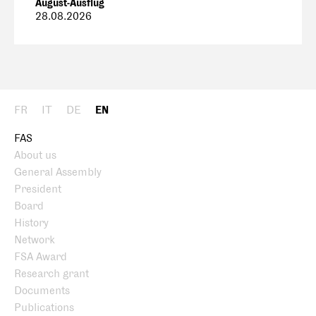
August-Ausflug
28.08.2026
FR
IT
DE
EN
FAS
About us
General Assembly
President
Board
History
Network
FSA Award
Research grant
Documents
Publications