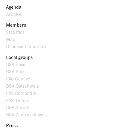
Agenda
Archive
Members
Statistics
Map
Deceased members
Local groups
BSA Basel
BSA Bern
FAS Genève
BSA Ostschweiz
FAS Romandie
FAS Ticino
BSA Zürich
BSA Zentralschweiz
Press