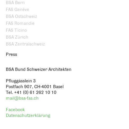
BSA Bern
FAS Genève
BSA Ostschweiz
FAS Romandie
FAS Ticino
BSA Zürich
BSA Zentralschweiz
Press
BSA Bund Schweizer Architekten
Pfluggässlein 3
Postfach 907, CH-4001 Basel
Tel. +41 (0) 61 262 10 10
mail@bsa-fas.ch
Facebook
Datenschutzerklärung