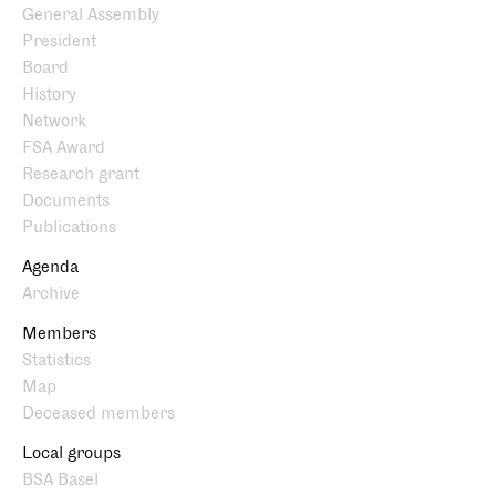
General Assembly
President
Board
History
Network
FSA Award
Research grant
Documents
Publications
Agenda
Archive
Members
Statistics
Map
Deceased members
Local groups
BSA Basel