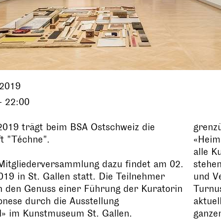
.2019
- 22:00
2019 trägt beim BSA Ostschweiz die
grenzü
t "Téchne".
«Heims
alle K
 Mitgliederversammlung dazu findet am 02.
stehe
19 in St. Gallen statt. Die Teilnehmer
und Ve
 den Genuss einer Führung der Kuratorin
Turnus
onese durch die Ausstellung
aktuel
l» im Kunstmuseum St. Gallen.
ganze