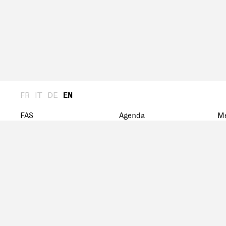
FR
IT
DE
EN
FAS
Agenda
M
About us
Archive
St
General Assembly
M
President
D
Board
History
Network
FSA Award
Research grant
Documents