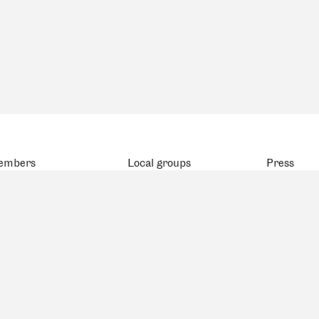
embers
Local groups
Press
atistics
BSA Basel
ap
BSA Bern
eceased members
FAS Genève
BSA Ostschweiz
FAS Romandie
FAS Ticino
BSA Zürich
BSA Zentralschweiz