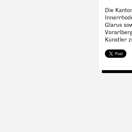
Die Kanto
Innerrhod
Glarus so
Vorarlber
Künstler 