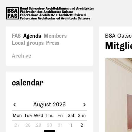
FAS
Agenda
Members
BSA Ostsc
Local groups
Press
Mitgl
Archive
calendar
August 2026
Mon
Tue
Wed
Thu
Fri
Sat
Sun
27
28
29
30
31
1
2