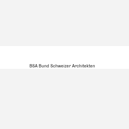
BSA Bund Schweizer Architekten
Pfluggässlein 3
Postfach 907, CH-4001 Basel
Tel. +41 (0) 61 262 10 10
mail@bsa-fas.ch
Facebook
Datenschutzerklärung