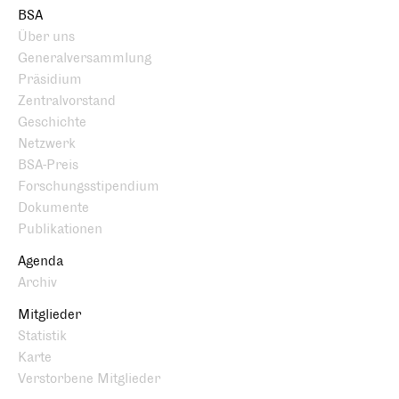
BSA
Über uns
Generalversammlung
Präsidium
Zentralvorstand
Geschichte
Netzwerk
BSA-Preis
Forschungsstipendium
Dokumente
Publikationen
Agenda
Archiv
Mitglieder
Statistik
Karte
Verstorbene Mitglieder