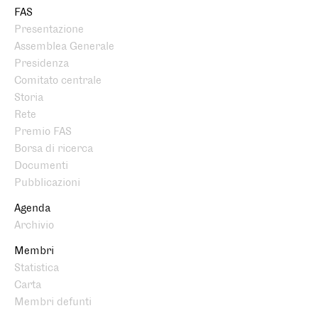
FAS
Presentazione
Assemblea Generale
Presidenza
Comitato centrale
Storia
Rete
Premio FAS
Borsa di ricerca
Documenti
Pubblicazioni
Agenda
Archivio
Membri
Statistica
Carta
Membri defunti