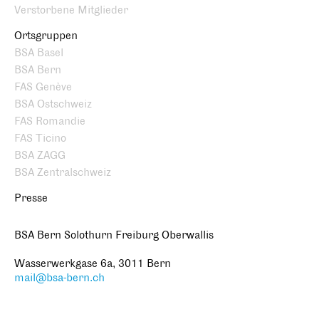
Verstorbene Mitglieder
Ortsgruppen
BSA Basel
BSA Bern
FAS Genève
BSA Ostschweiz
FAS Romandie
FAS Ticino
BSA ZAGG
BSA Zentralschweiz
Presse
BSA Bern Solothurn Freiburg Oberwallis
Wasserwerkgase 6a, 3011 Bern
mail@bsa-bern.ch