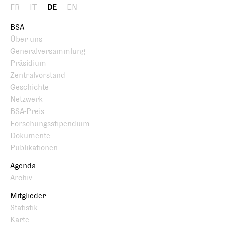
FR
IT
DE
EN
BSA
Über uns
Generalversammlung
Präsidium
Zentralvorstand
Geschichte
Netzwerk
BSA-Preis
Forschungsstipendium
Dokumente
Publikationen
Agenda
Archiv
Mitglieder
Statistik
Karte