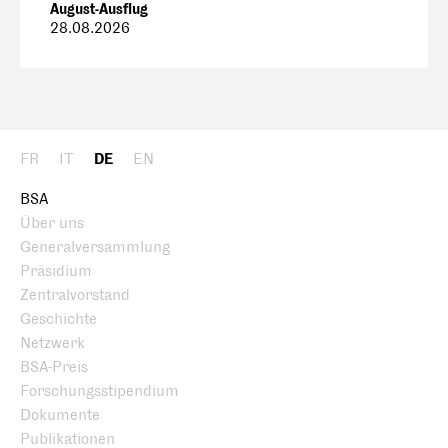
August-Ausflug
28.08.2026
FR
IT
DE
EN
BSA
Über uns
Generalversammlung
Präsidium
Zentralvorstand
Geschichte
Netzwerk
BSA-Preis
Forschungsstipendium
Dokumente
Publikationen