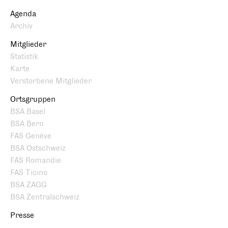
Agenda
Archiv
Mitglieder
Statistik
Karte
Verstorbene Mitglieder
Ortsgruppen
BSA Basel
BSA Bern
FAS Genève
BSA Ostschweiz
FAS Romandie
FAS Ticino
BSA ZAGG
BSA Zentralschweiz
Presse