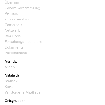
Über uns
Generalversammlung
Präsidium
Zentralvorstand
Geschichte
Netzwerk
BSA-Preis
Forschungsstipendium
Dokumente
Publikationen
Agenda
Archiv
Mitglieder
Statistik
Karte
Verstorbene Mitglieder
Ortsgruppen