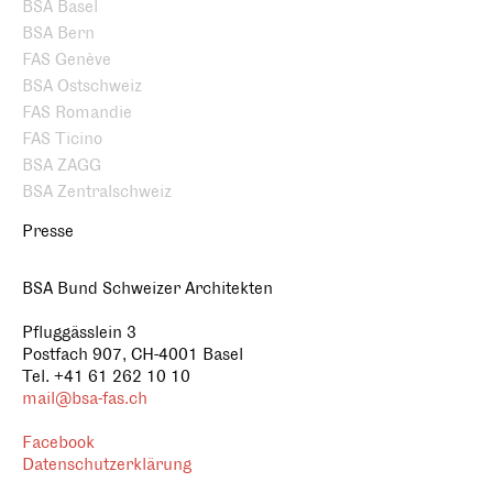
BSA Basel
BSA Bern
FAS Genève
BSA Ostschweiz
FAS Romandie
FAS Ticino
BSA ZAGG
BSA Zentralschweiz
Presse
BSA Bund Schweizer Architekten
Pfluggässlein 3
Postfach 907, CH-4001 Basel
Tel. +41 61 262 10 10
mail@bsa-fas.ch
Facebook
Datenschutzerklärung