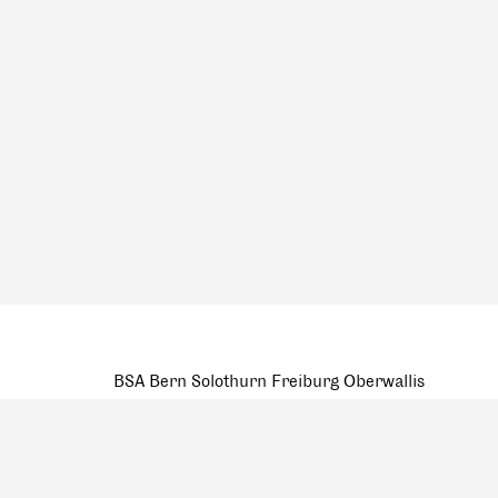
BSA Bern Solothurn Freiburg Oberwallis
Wasserwerkgase 6a, 3011 Bern
mail@bsa-bern.ch