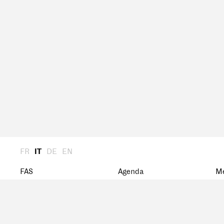
FR
IT
DE
EN
FAS
Agenda
M
Presentazione
Archivio
St
Assemblea Generale
Ca
Presidenza
Me
Comitato centrale