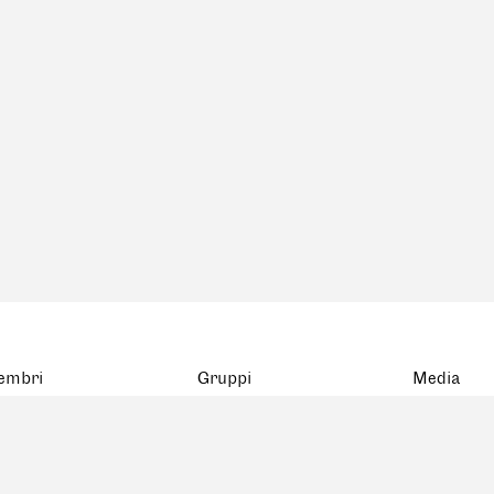
embri
Gruppi
Media
atistica
BSA Basel
rta
BSA Bern
mbri defunti
FAS Genève
BSA Ostschweiz