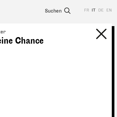
FR
IT
DE
EN
Suchen
zer
eine Chance