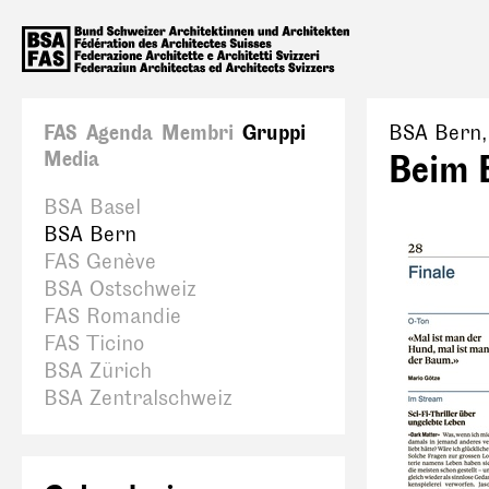
FAS
Agenda
Membri
Gruppi
BSA Bern
Media
Beim 
BSA Basel
BSA Bern
FAS Genève
BSA Ostschweiz
FAS Romandie
FAS Ticino
BSA Zürich
BSA Zentralschweiz