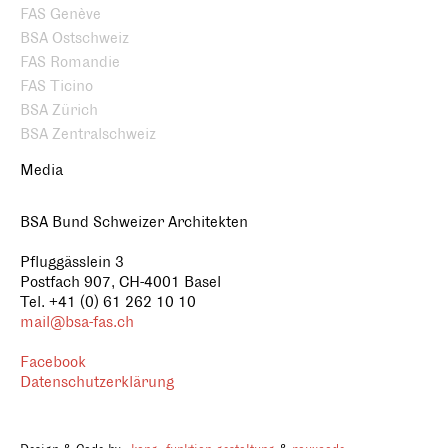
FAS Genève
BSA Ostschweiz
FAS Romandie
FAS Ticino
BSA Zürich
BSA Zentralschweiz
Media
BSA Bund Schweizer Architekten
Pfluggässlein 3
Postfach 907, CH-4001 Basel
Tel. +41 (0) 61 262 10 10
mail@bsa-fas.ch
Facebook
Datenschutzerklärung