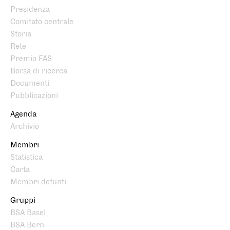
Presidenza
Comitato centrale
Storia
Rete
Premio FAS
Borsa di ricerca
Documenti
Pubblicazioni
Agenda
Archivio
Membri
Statistica
Carta
Membri defunti
Gruppi
BSA Basel
BSA Bern