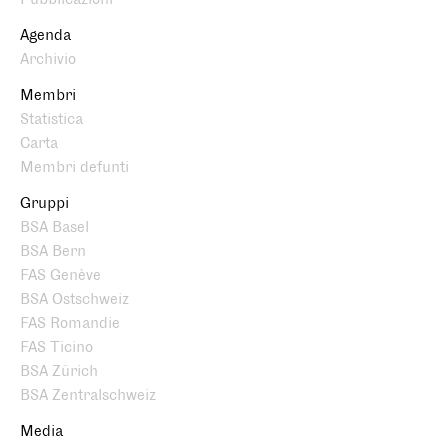
Agenda
Archivio
Membri
Statistica
Carta
Membri defunti
Gruppi
BSA Basel
BSA Bern
FAS Genève
BSA Ostschweiz
FAS Romandie
FAS Ticino
BSA Zürich
BSA Zentralschweiz
Media