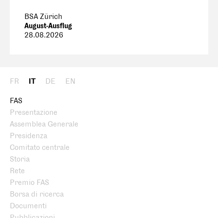
BSA Zürich
August-Ausflug
28.08.2026
FR
IT
DE
EN
FAS
Presentazione
Assemblea Generale
Presidenza
Comitato centrale
Storia
Rete
Premio FAS
Borsa di ricerca
Documenti
Pubblicazioni