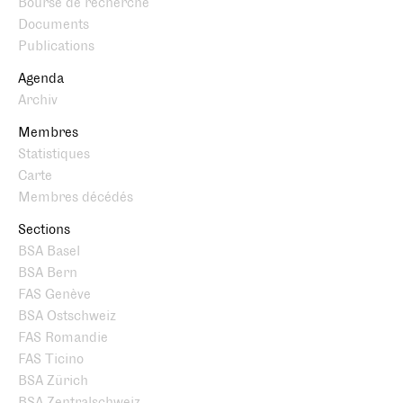
Bourse de recherche
Documents
Publications
Agenda
Archiv
Membres
Statistiques
Carte
Membres décédés
Sections
BSA Basel
BSA Bern
FAS Genève
BSA Ostschweiz
FAS Romandie
FAS Ticino
BSA Zürich
BSA Zentralschweiz