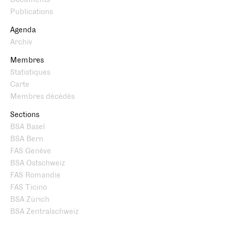
Publications
Agenda
Archiv
Membres
Statistiques
Carte
Membres décédés
Sections
BSA Basel
BSA Bern
FAS Genève
BSA Ostschweiz
FAS Romandie
FAS Ticino
BSA Zürich
BSA Zentralschweiz