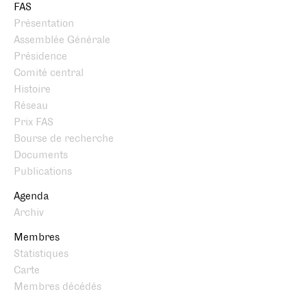
FAS
Présentation
Assemblée Générale
Présidence
Comité central
Histoire
Réseau
Prix FAS
Bourse de recherche
Documents
Publications
Agenda
Archiv
Membres
Statistiques
Carte
Membres décédés