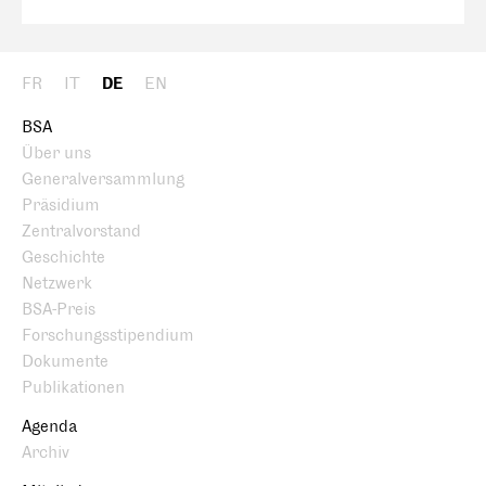
FR
IT
DE
EN
BSA
Über uns
Generalversammlung
Präsidium
Zentralvorstand
Geschichte
Netzwerk
BSA-Preis
Forschungsstipendium
Dokumente
Publikationen
Agenda
Archiv