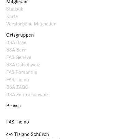
Mitglieder
Statistik
Karte
Verstorbene Mitglieder
Ortsgruppen
BSA Basel
BSA Bern
FAS Genève
BSA Ostschweiz
FAS Romandie
FAS Ticino
BSA ZAGG
BSA Zentralschweiz
Presse
FAS Ticino
c/o Tiziano Schürch