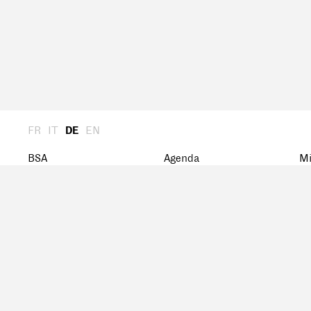
FR
IT
DE
EN
BSA
Agenda
Mi
Über uns
Archiv
St
Generalversammlung
Ka
Präsidium
Ve
Mi
Zentralvorstand
Geschichte
Netzwerk
BSA-Preis
Forschungsstipendium
Dokumente