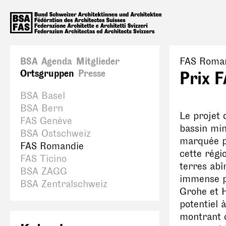
BSA
Agenda
Mitglieder
FAS Roma
Ortsgruppen
Presse
Prix 
BSA Basel
BSA Bern
Le projet 
FAS Genève
bassin min
BSA Ostschweiz
marquée pa
FAS Romandie
cette régi
FAS Ticino
terres abî
BSA ZAGG
immense po
BSA Zentralschweiz
Grohe et 
potentiel 
montrant c