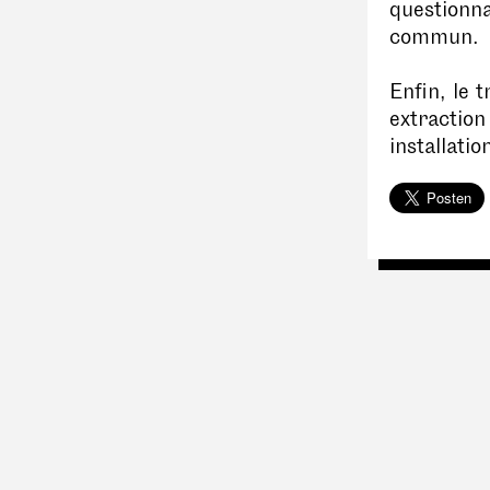
questionna
commun.
Enfin, le t
extraction
installati