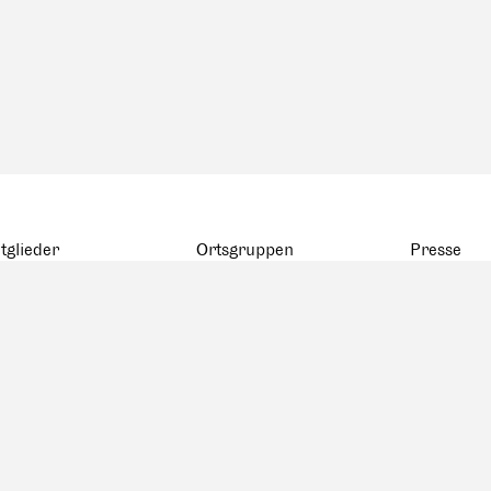
tglieder
Ortsgruppen
Presse
atistik
BSA Basel
rte
BSA Bern
rstorbene
FAS Genève
tglieder
BSA Ostschweiz
FAS Romandie
FAS Ticino
BSA ZAGG
BSA Zentralschweiz