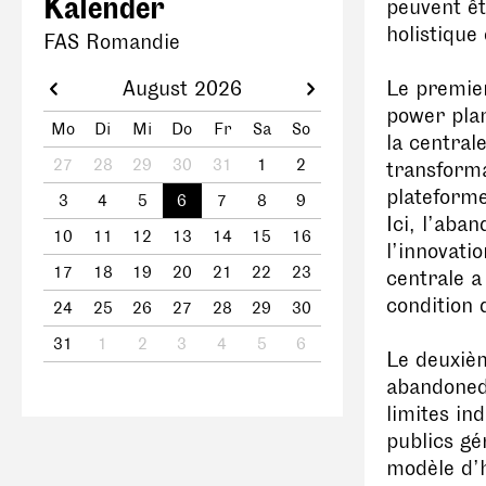
Kalender
peuvent êt
holistique
FAS Romandie
August 2026
Le premier
power pla
Mo
Di
Mi
Do
Fr
Sa
So
la central
27
28
29
30
31
1
2
transform
plateforme
3
4
5
6
7
8
9
Ici, l’aba
10
11
12
13
14
15
16
l’innovatio
17
18
19
20
21
22
23
centrale a
condition 
24
25
26
27
28
29
30
31
1
2
3
4
5
6
Le deuxièm
abandoned 
limites in
publics gé
modèle d’h