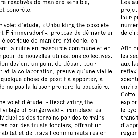
re réactivés de manière sensible,
Les au
 et concrète.
projet
leur p
 volet d’étude, « Unbuilding the obsolete
numéri
nt Frimmersdorf », propose de démanteler
de cir
e électrique de manière réfléchie, en
ant la ruine en ressource commune et en
Afin 
 pour de nouvelles utilisations collectives.
les se
ndon devient un point de départ pour
aux la
n et la collaboration, preuve qu’une vieille
réflex
 quelque chose de positif à apporter, à
scient
de ne pas la laisser prendre la poussière.
enviro
Cette 
e volet d’étude, « Reactivating the
explo
village of Bürgerwald », remplace les
le cyc
dividuelles des terrains par des terrains
transi
rés par des trusts fonciers, offrant un
d’app
abitat et de travail communautaires en
région