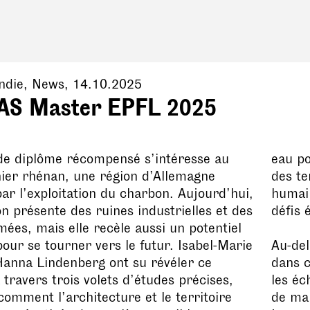
ndie
, News,
14.10.2025
FAS Master EPFL 2025
de diplôme récompensé s’intéresse au
eau po
ier rhénan, une région d’Allemagne
des te
r l’exploitation du charbon. Aujourd’hui,
humain
on présente des ruines industrielles et des
défis 
mées, mais elle recèle aussi un potentiel
ur se tourner vers le futur. Isabel-Marie
Au-del
Hanna Lindenberg ont su révéler ce
dans c
à travers trois volets d’études précises,
les éc
omment l’architecture et le territoire
de man