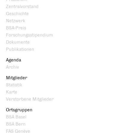
Zentralvorstand
Geschichte
Netzwerk
BSA-Preis
Forschungsstipendium
Dokumente
Publikationen
Agenda
Archiv
Mitglieder
Statistik
Karte
Verstorbene Mitglieder
Ortsgruppen
BSA Basel
BSA Bern
FAS Genève