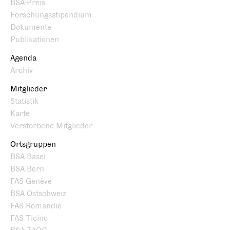
BSA-Preis
Forschungsstipendium
Dokumente
Publikationen
Agenda
Archiv
Mitglieder
Statistik
Karte
Verstorbene Mitglieder
Ortsgruppen
BSA Basel
BSA Bern
FAS Genève
BSA Ostschweiz
FAS Romandie
FAS Ticino