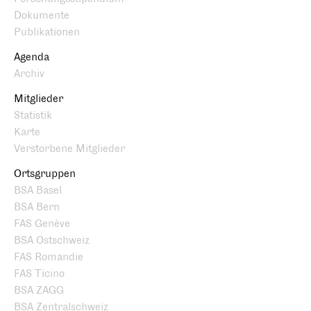
Dokumente
Publikationen
Agenda
Archiv
Mitglieder
Statistik
Karte
Verstorbene Mitglieder
Ortsgruppen
BSA Basel
BSA Bern
FAS Genève
BSA Ostschweiz
FAS Romandie
FAS Ticino
BSA ZAGG
BSA Zentralschweiz