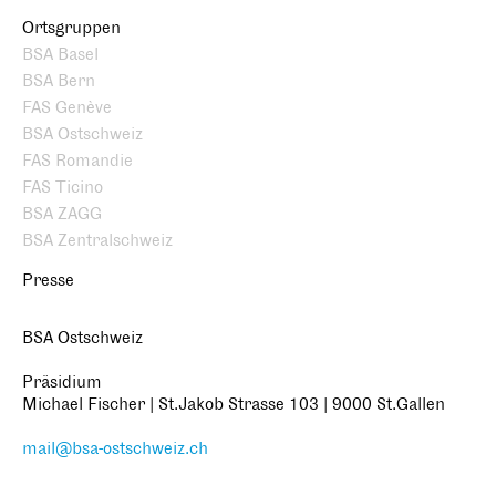
Ortsgruppen
BSA Basel
BSA Bern
FAS Genève
BSA Ostschweiz
FAS Romandie
FAS Ticino
BSA ZAGG
BSA Zentralschweiz
Presse
BSA Ostschweiz
Präsidium
Michael Fischer | St.Jakob Strasse 103 | 9000 St.Gallen
mail@bsa-ostschweiz.ch