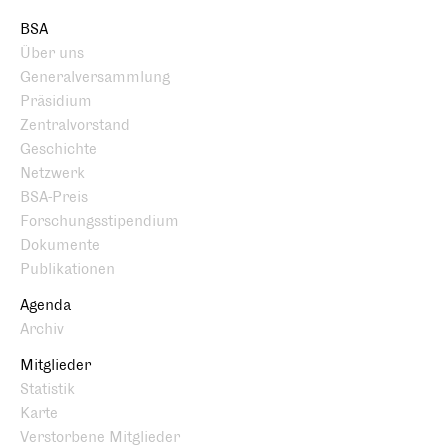
BSA
Über uns
Generalversammlung
Präsidium
Zentralvorstand
Geschichte
Netzwerk
BSA-Preis
Forschungsstipendium
Dokumente
Publikationen
Agenda
Archiv
Mitglieder
Statistik
Karte
Verstorbene Mitglieder