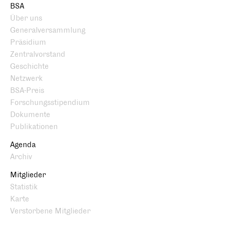
BSA
Über uns
Generalversammlung
Präsidium
Zentralvorstand
Geschichte
Netzwerk
BSA-Preis
Forschungsstipendium
Dokumente
Publikationen
Agenda
Archiv
Mitglieder
Statistik
Karte
Verstorbene Mitglieder