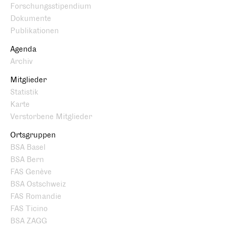
Forschungsstipendium
Dokumente
Publikationen
Agenda
Archiv
Mitglieder
Statistik
Karte
Verstorbene Mitglieder
Ortsgruppen
BSA Basel
BSA Bern
FAS Genève
BSA Ostschweiz
FAS Romandie
FAS Ticino
BSA ZAGG