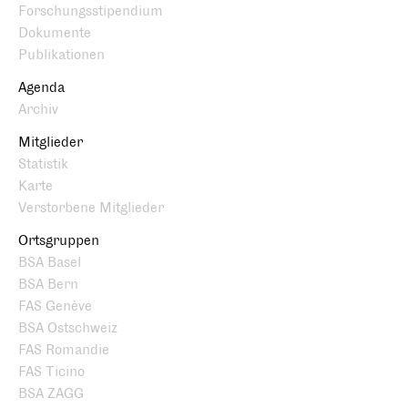
Forschungsstipendium
Dokumente
Publikationen
Agenda
Archiv
Mitglieder
Statistik
Karte
Verstorbene Mitglieder
Ortsgruppen
BSA Basel
BSA Bern
FAS Genève
BSA Ostschweiz
FAS Romandie
FAS Ticino
BSA ZAGG