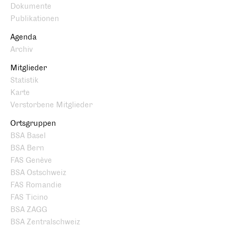
Dokumente
Publikationen
Agenda
Archiv
Mitglieder
Statistik
Karte
Verstorbene Mitglieder
Ortsgruppen
BSA Basel
BSA Bern
FAS Genève
BSA Ostschweiz
FAS Romandie
FAS Ticino
BSA ZAGG
BSA Zentralschweiz