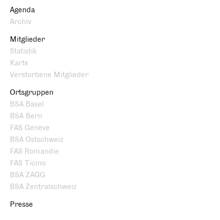
Agenda
Archiv
Mitglieder
Statistik
Karte
Verstorbene Mitglieder
Ortsgruppen
BSA Basel
BSA Bern
FAS Genève
BSA Ostschweiz
FAS Romandie
FAS Ticino
BSA ZAGG
BSA Zentralschweiz
Presse